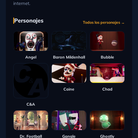
internet.
Personajes
Todos los personajes →
Angel
Baron Mildenhall
Bubble
Caine
Chad
C&A
Dr. Football
Gangle
Ghostly