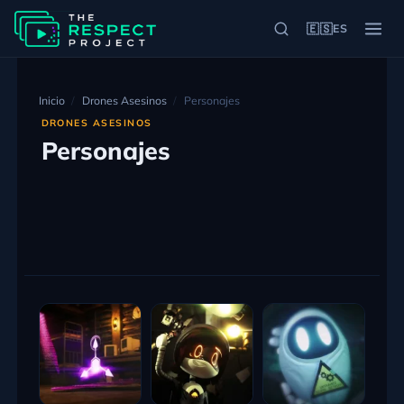
🇪🇸
ES
Inicio
Drones Asesinos
Personajes
DRONES ASESINOS
Personajes